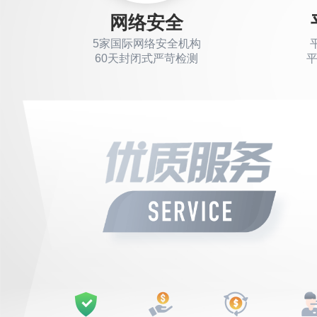
网络安全
5家国际网络安全机构
60天封闭式严苛检测
平