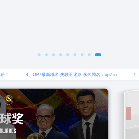
、OP7最新域名 失联不迷路 永久域名：op7.io
1、OP7交易安全