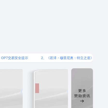
提示
2、《若泽・穆里尼奥：特立之道》深度纪录片8月11日全球