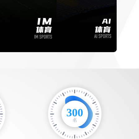
300
名