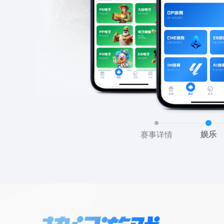
娱乐
赛事详情