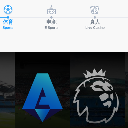
体育
电竞
真人
Sports
E Sports
Live Casino