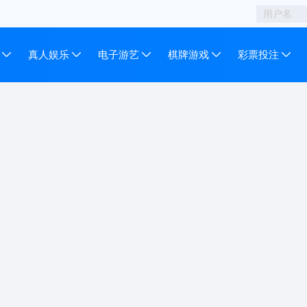
真人娱乐
电子游艺
棋牌游戏
彩票