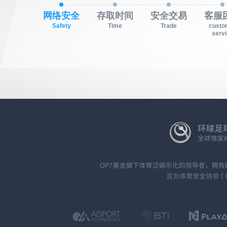
网络安全
存取时间
安全交易
客服
Safety
Time
Trade
custo
serv