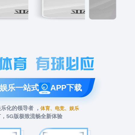
/娱乐一站式
APP下载
乐化的领导者 ，
体育、电竞、娱乐
，5G版极致流畅全新体验